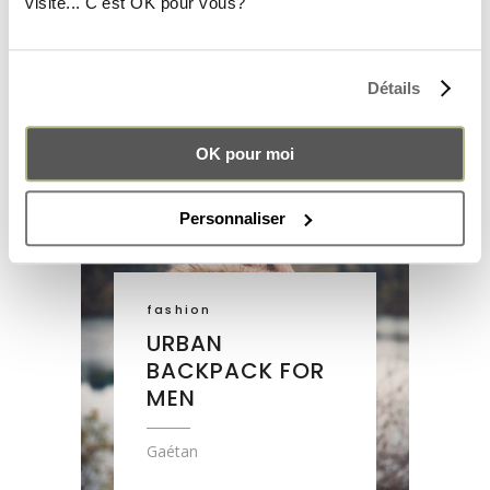
visite... C'est OK pour vous?
ETHICAL
FASHION
Détails
Gaétan
OK pour moi
Personnaliser
fashion
URBAN
BACKPACK FOR
MEN
Gaétan