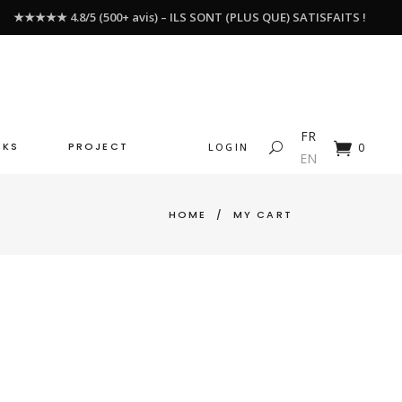
★★★★★ 4.8/5 (500+ avis) – ILS SONT (PLUS QUE) SATISFAITS !
FR
CKS
PROJECT
LOGIN
0
EN
HOME
/
MY CART