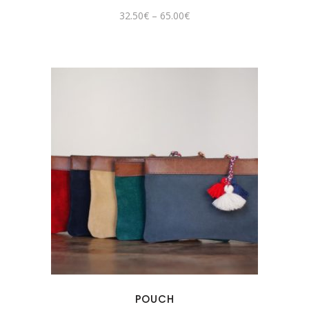
32.50
€
–
65.00
€
POUCH