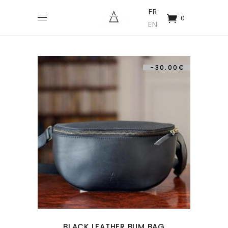
FR
0
EN
-
30.00
€
BLACK LEATHER BUM BAG