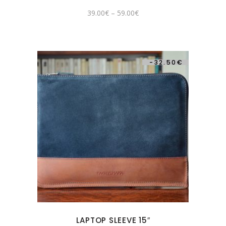
39.00
€
–
59.00
€
-
32.50
€
LAPTOP SLEEVE 15″