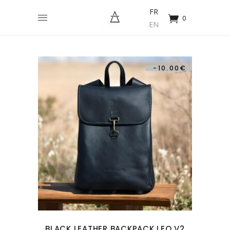
FR
0
EN
-
10.00
€
BLACK LEATHER BACKPACK LEO V2