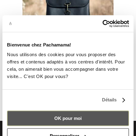
Bienvenue chez Pachamama!
Nous utilisons des cookies pour vous proposer des
offres et contenus adaptés à vos centres d'intérêt. Pour
SAC À DOS LEO CUIR NOIR V2
cela, on aimerait bien vous accompagner dans votre
visite... C'est OK pour vous?
Le
Le
179,00
€
169,00
€
prix
prix
initial
actuel
était :
est :
179,00€.
169,00€.
Détails
OK pour moi
Personnaliser