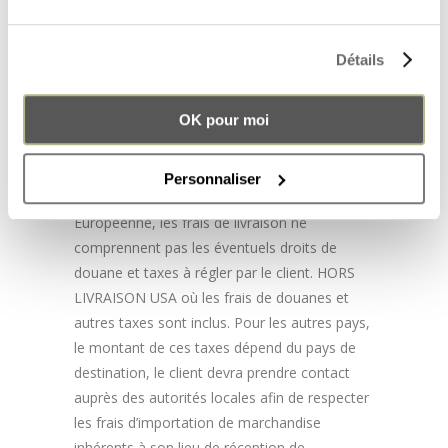
Norvège, Slovaquie, Slovénie, Suède,
Pologne, Royaume-Uni, République-Tchèque,
Suisse
Détails
39€ ou 55€ dans le reste du monde en
fonction de la distance (hors USA)
OK pour moi
110€ : USA. Ces frais prennent en compte
la livraison DHL et les frais de Douane.
Personnaliser
Dans le cas d’une livraison hors Union
Européenne, les frais de livraison ne
comprennent pas les éventuels droits de
douane et taxes à régler par le client. HORS
LIVRAISON USA où les frais de douanes et
autres taxes sont inclus. Pour les autres pays,
le montant de ces taxes dépend du pays de
destination, le client devra prendre contact
auprès des autorités locales afin de respecter
les frais d’importation de marchandise
inhérents à son lieu de réception de