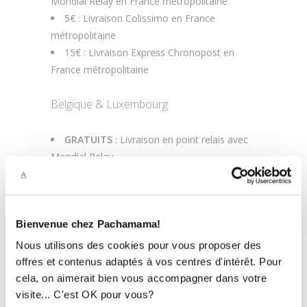
Mondial Relay en France métropolitaine
5€ : Livraison Colissimo en France
métropolitaine
15€ : Livraison Express Chronopost en
France métropolitaine
Belgique & Luxembourg
GRATUITS
: Livraison en point relais avec
Mondial Relay
9€ : Livraison à domicile Colissimo
Autres pays :
Bienvenue chez Pachamama!
9€ : Allemagne, Espagne, Italie, Pays-Bas,
Nous utilisons des cookies pour vous proposer des
Portugal
offres et contenus adaptés à vos centres d'intérêt. Pour
14€ : Danemark, Estonie, Finlande, Grèce,
cela, on aimerait bien vous accompagner dans votre
Hongrie, Irlande, Islande, Lettonie, Lituanie,
visite... C'est OK pour vous?