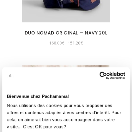
DUO NOMAD ORIGINAL — NAVY 20L
Original
Current
168.00
€
151.20
€
price
price
was:
is:
168.00€.
151.20€.
Bienvenue chez Pachamama!
Nous utilisons des cookies pour vous proposer des
offres et contenus adaptés à vos centres d'intérêt. Pour
cela, on aimerait bien vous accompagner dans votre
visite... C'est OK pour vous?