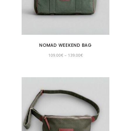
NOMAD WEEKEND BAG
109.00
€
–
139.00
€