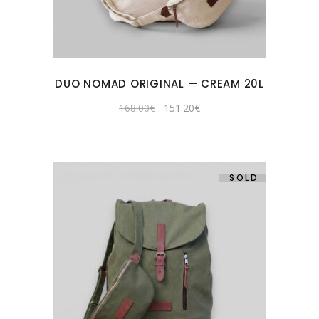
DUO NOMAD ORIGINAL — CREAM 20L
Original
Current
168.00
€
151.20
€
price
price
was:
is:
168.00€.
151.20€.
SOLD