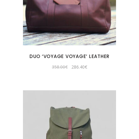
DUO ‘VOYAGE VOYAGE’ LEATHER
Original
Current
358.00
€
286.40
€
price
price
was:
is:
358.00€.
286.40€.