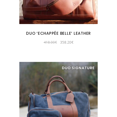
DUO ‘ECHAPPÉE BELLE’ LEATHER
Original
Current
418.00
€
358.20
€
price
price
was:
is:
418.00€.
358.20€.