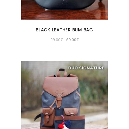
BLACK LEATHER BUM BAG
Original
Current
99.00
€
69.00
€
price
price
was:
is:
99.00€.
69.00€.