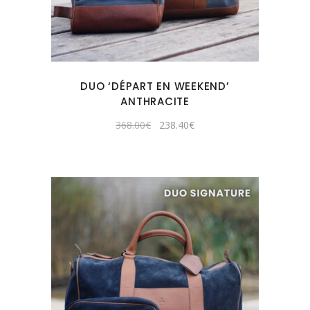
DUO ‘DÉPART EN WEEKEND’
ANTHRACITE
Original
Current
368.00
€
238.40
€
price
price
was:
is:
368.00€.
238.40€.