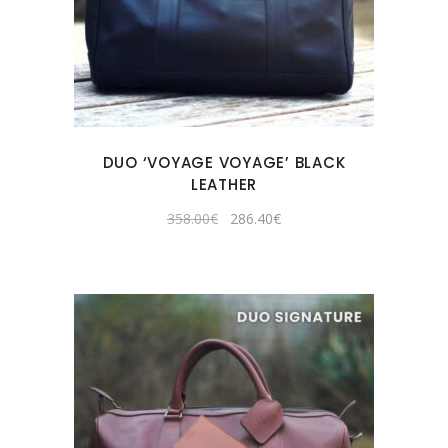
DUO ‘VOYAGE VOYAGE’ BLACK
LEATHER
Original
Current
358.00
€
286.40
€
price
price
was:
is:
358.00€.
286.40€.