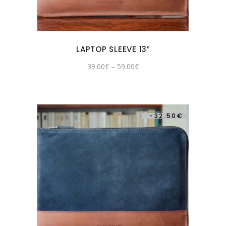
LAPTOP SLEEVE 13″
39.00
€
–
59.00
€
-
32.50
€