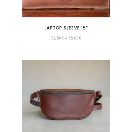
LAPTOP SLEEVE 15″
32.50
€
–
65.00
€