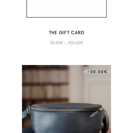
THE GIFT CARD
50.00
€
–
300.00
€
-
30.00
€