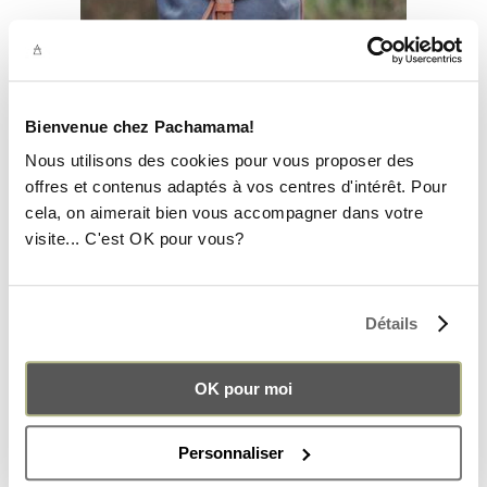
Bienvenue chez Pachamama!
Nous utilisons des cookies pour vous proposer des
offres et contenus adaptés à vos centres d'intérêt. Pour
cela, on aimerait bien vous accompagner dans votre
DUO ‘BALADE AVEC GABI’
visite... C'est OK pour vous?
ANTHRACITE
Original
Current
179.00
€
152.15
€
price
price
was:
is:
Détails
179.00€.
152.15€.
OK pour moi
Personnaliser