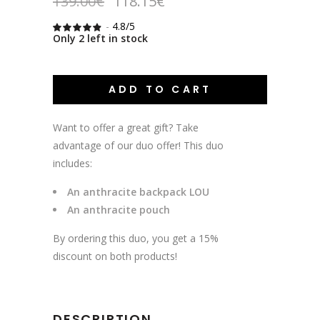
Original
Current
139.00
€
118.15
€
price
price
-
4.8/5
was:
is:
Rated
632
4.8037974683544
Only 2 left in stock
139.00€.
118.15€.
out
of 5
based
on
customer
ADD TO CART
ratings
Want to offer a great gift? Take
advantage of our duo offer! This duo
includes:
An anthracite backpack LOU
An anthracite pouch
By ordering this duo, you get a 15%
discount on both products!
DESCRIPTION