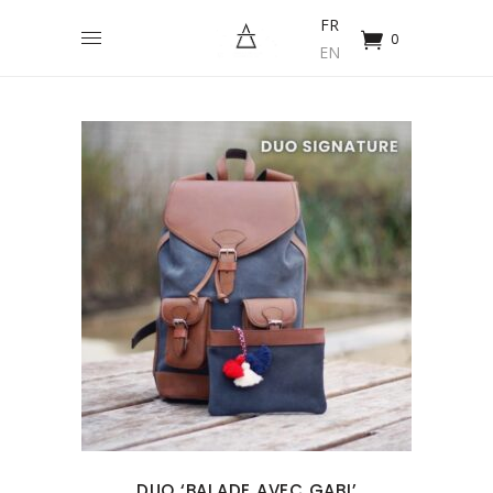
FR
0
EN
DUO ‘BALADE AVEC GABI’