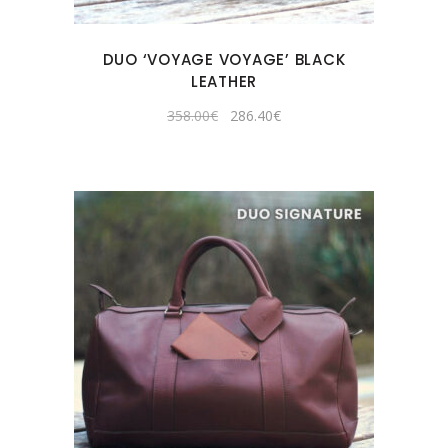
DUO ‘VOYAGE VOYAGE’ BLACK
LEATHER
Original
Current
358.00
€
286.40
€
price
price
was:
is:
358.00€.
286.40€.