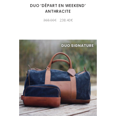
DUO ‘DÉPART EN WEEKEND’
ANTHRACITE
Original
Current
368.00
€
238.40
€
price
price
was:
is:
368.00€.
238.40€.