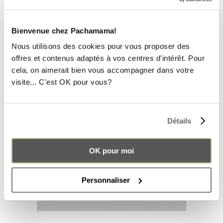
DUO NOMAD ORIGINAL — CREAM 20L
Original
Current
168.00
€
151.20
€
price
price
Bienvenue chez Pachamama!
was:
is:
168.00€.
151.20€.
Nous utilisons des cookies pour vous proposer des
offres et contenus adaptés à vos centres d'intérêt. Pour
cela, on aimerait bien vous accompagner dans votre
SOLD
visite... C'est OK pour vous?
Détails
OK pour moi
Personnaliser