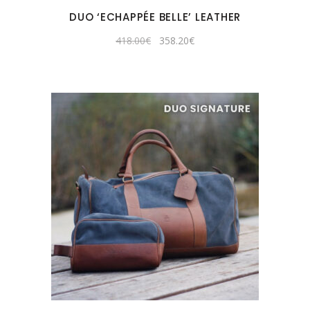
DUO ‘ECHAPPÉE BELLE’ LEATHER
Original
Current
418.00
€
358.20
€
price
price
was:
is:
418.00€.
358.20€.