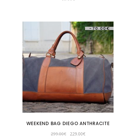
-
70.00
€
WEEKEND BAG DIEGO ANTHRACITE
Original
Current
299.00
€
229.00
€