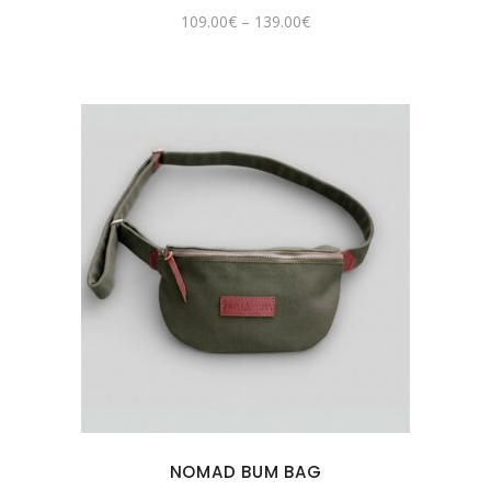
109.00
€
–
139.00
€
NOMAD BUM BAG