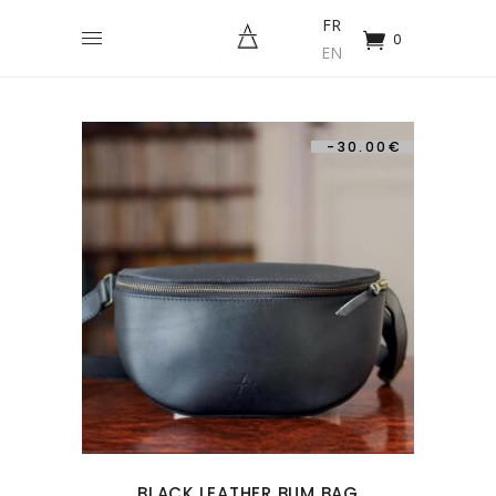
FR
0
EN
-
30.00
€
BLACK LEATHER BUM BAG