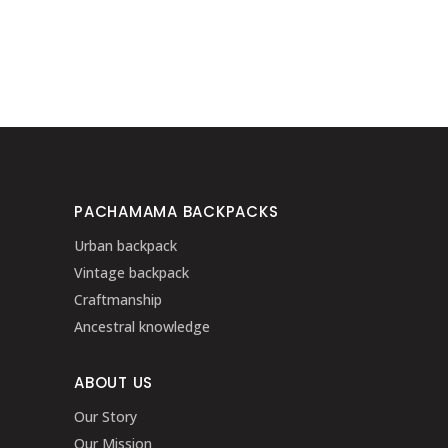
price
price
was:
is:
299.00€.
269.00€.
PACHAMAMA BACKPACKS
Urban backpack
Vintage backpack
Craftmanship
Ancestral knowledge
ABOUT US
Our Story
Our Mission