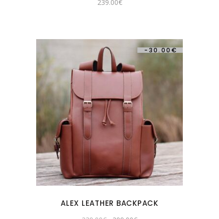
239.00
€
-
30.00
€
ALEX LEATHER BACKPACK