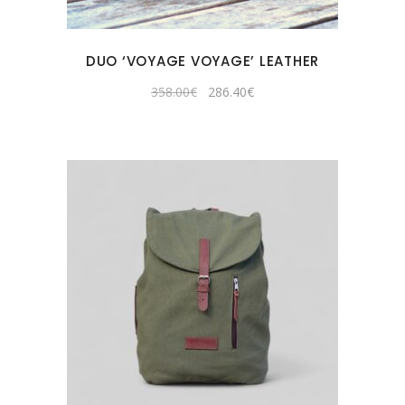
DUO ‘VOYAGE VOYAGE’ LEATHER
Original
Current
358.00
€
286.40
€
price
price
was:
is:
358.00€.
286.40€.