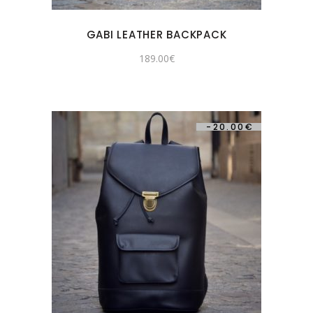
GABI LEATHER BACKPACK
189.00
€
-
20.00
€