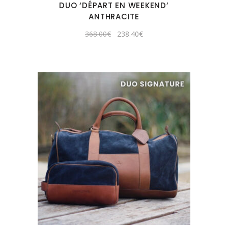
DUO ‘DÉPART EN WEEKEND’
ANTHRACITE
Original
Current
368.00
€
238.40
€
price
price
was:
is:
368.00€.
238.40€.