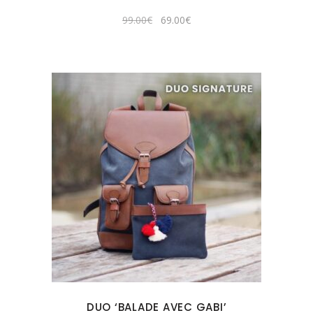
Original
Current
99.00
€
69.00
€
price
price
was:
is:
99.00€.
69.00€.
DUO ‘BALADE AVEC GABI’