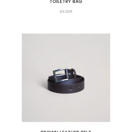
TOILETRY BAG
69.00
€