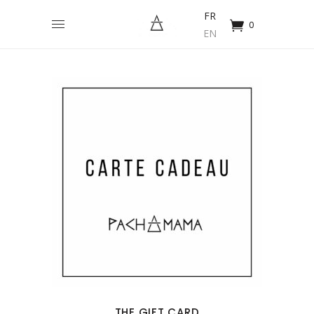
FR
0
EN
THE GIFT CARD