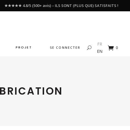
★★★★★ 4.8/5 (500+ avis) – ILS SONT (PLUS QUE) SATISFAITS !
FR
PROJET
SE CONNECTER
0
EN
ABRICATION