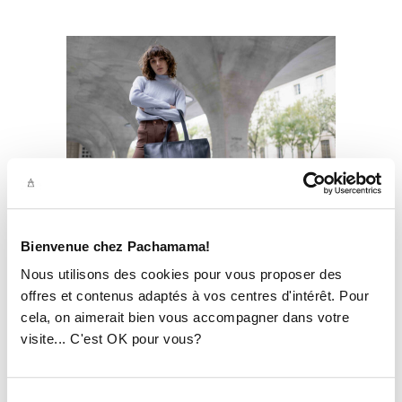
Bienvenue chez Pachamama!
IV. COMMENT BIEN CHOISIR
Nous utilisons des cookies pour vous proposer des
SON SAC À MAIN ÉTHIQUE ?
offres et contenus adaptés à vos centres d'intérêt. Pour
cela, on aimerait bien vous accompagner dans votre
1. LES CRITÈRES À VÉRIFIER
visite... C'est OK pour vous?
Acheter un sac à main éthique demande de la