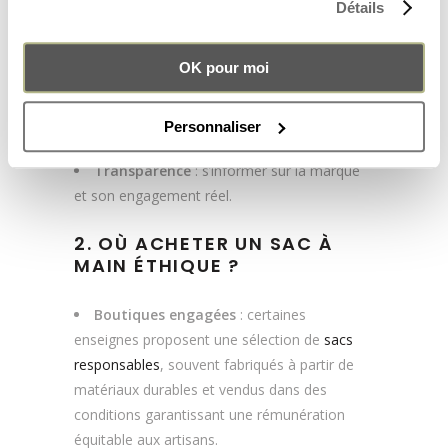
vigilance. Voici quelques conseils :
Détails
Matières
: préférer le cuir à tannage
OK pour moi
végétal aux matériaux synthétiques.
Labels et certifications
: vérifier la
présence de certifications éthiques et
Personnaliser
écologiques.
Transparence
: s’informer sur la marque
et son engagement réel.
2. OÙ ACHETER UN SAC À
MAIN ÉTHIQUE ?
Boutiques engagées
: certaines
enseignes proposent une sélection de
sacs
responsables
, souvent fabriqués à partir de
matériaux durables et vendus dans des
conditions garantissant une rémunération
équitable aux artisans.