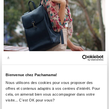
L'UNIVERS PACHAMAMA
Bienvenue chez Pachamama!
Nous créons pour embellir votre routine, nous créons pour
Nous utilisons des cookies pour vous proposer des
vous faire voyager.
offres et contenus adaptés à vos centres d'intérêt. Pour
Pachamama est une marque de bagagerie urbaine au style
cela, on aimerait bien vous accompagner dans votre
affirmé et intemporel. Notre mission est de promouvoir un
visite... C'est OK pour vous?
style de vie durable et de vous proposer des sacs élégants