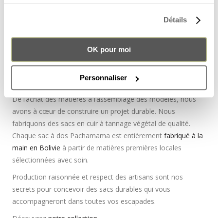
que vous garderez de nombreuses années.
Détails
Pachamama est une entreprise à taille humaine où nous
plaçons l’artisanat au cœur de notre projet. Dessinés en
France, nos sacs sont ensuite fabriqués de façon équitable
OK pour moi
en Bolivie. Nous travaillons main dans la main avec nos
artisans afin de développer une gamme de produits
Personnaliser
authentiques et de qualité.
De l’achat des matières à l’assemblage des modèles, nous
avons à cœur de construire un projet durable. Nous
fabriquons des sacs en cuir à tannage végétal de qualité.
Chaque sac à dos Pachamama est entièrement
fabriqué à la
main en Bolivie
à partir de matières premières locales
sélectionnées avec soin.
Production raisonnée et respect des artisans sont nos
secrets pour concevoir des sacs durables qui vous
accompagneront dans toutes vos escapades.