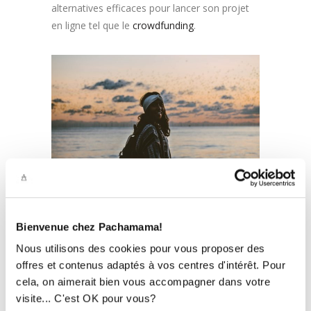
alternatives efficaces pour lancer son projet
en ligne tel que le
crowdfunding
.
Internet est donc très pertinent pour une
Bienvenue chez Pachamama!
marque car le potentiel est très important.
Nous utilisons des cookies pour vous proposer des
Néanmoins, il faut réussir à sortir du lot et
offres et contenus adaptés à vos centres d'intérêt. Pour
susciter un intérêt pour progressivement
cela, on aimerait bien vous accompagner dans votre
améliorer son référencement et sa visibilité.
visite... C'est OK pour vous?