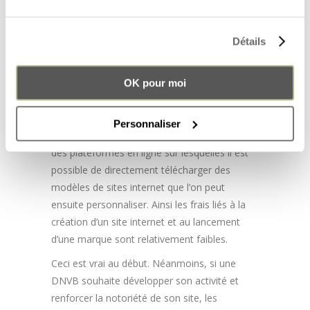
RÉDUCTION DES DÉPENSES ?
Détails
Par ailleurs, on pense souvent qu’une marque
en ligne est plus facile à développer car cela
OK pour moi
engendre moins de dépenses. C’est vrai dans
une certaine mesure. En effet, pour
commencer, il n’y a pas de loyer à payer pour
Personnaliser
la boutique. Par ailleurs, il existe aujourd’hui
des plateformes en ligne sur lesquelles il est
possible de directement télécharger des
modèles de sites internet que l’on peut
ensuite personnaliser. Ainsi les frais liés à la
création d’un site internet et au lancement
d’une marque sont relativement faibles.
Ceci est vrai au début. Néanmoins, si une
DNVB souhaite développer son activité et
renforcer la notoriété de son site, les