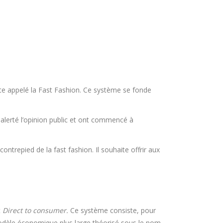
e appelé la Fast Fashion. Ce système se fonde
alerté l’opinion public et ont commencé à
ontrepied de la fast fashion. Il souhaite offrir aux
t
Direct to consumer.
Ce système consiste, pour
odèle économique plus large théorisé sous le nom