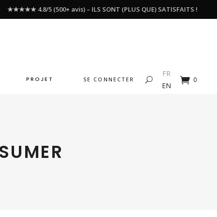
★★★★★ 4.8/5 (500+ avis) – ILS SONT (PLUS QUE) SATISFAITS !
FR
PROJET
SE CONNECTER
0
EN
NSUMER