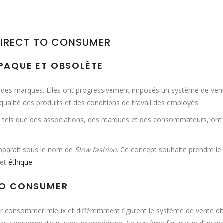
IRECT TO CONSUMER
OPAQUE ET OBSOLÈTE
ndes marques. Elles ont progressivement imposés un système de vent
ualité des produits et des conditions de travail des employés.
s tels que des associations, des marques et des consommateurs, ont 
apparait sous le nom de
Slow fashion
. Ce concept souhaite prendre le c
 et
éthique
.
 TO CONSUMER
our consommer mieux et différemment figurent le système de vente di
au consommateur, sans intermédiaire. Ce système fait partie d’un m