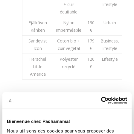
+ cuir
lifestyle
équitable
Fjällräven
Nylon
130
Urbain
Kånken
imperméable
€
Sandqvist
Coton bio +
179
Business,
Icon
cuir végétal
€
lifestyle
Herschel
Polyester
120
Lifestyle
Little
recyclé
€
America
Bienvenue chez Pachamama!
Nous utilisons des cookies pour vous proposer des