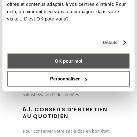
offres et contenus adaptés à vos centres d'intérêt. Pour
cela, on aimerait bien vous accompagner dans votre
visite... C'est OK pour vous?
Détails
6. COMMENT ENTRETENIR
SON SAC À DOS ?
OK pour moi
Un sac à dos bien entretenu dure longtemps.
Personnaliser
Prendre soin de ses matériaux permet de
préserver son aspect d’origine et sa
robustesse au fil des années.
6.1. CONSEILS D’ENTRETIEN
AU QUOTIDIEN
Pour conserver votre sac à dos en bon état,