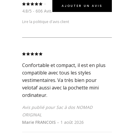
-
Rated
AJOUTER UN AVIS
4.7986798679868
4.8/5 - 606 Avis
out
of 5
Lire la politique d'avis client
Rated
5
out
of 5
Confortable et compact, il est en plus
compatible avec tous les styles
vestimentaires. Va très bien pour
velotaf aussi avec la pochette mini
ordinateur.
Avis publié pour Sac à dos NOMAD
ORIGINAL
Marie FRANCOIS
–
1 août 2026