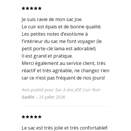
Rated
5
out
of 5
Je suis ravie de mon sac Joe.
Le cuir est épais et de bonne qualité.
Les petites notes d’exotisme à
l’intérieur du sac me font voyager (le
petit porte-clé lama est adorable!).
Il est grand et pratique.
Merci également au service client, très
réactif et très agréable, ne changez rien
car ce n’est pas fréquent de nos jours!
Avis publié pour Sac à dos JOE Cuir Noir
Gaëlle
–
23 juillet 2026
Rated
5
out
of 5
Le sac est très jolie et très confortable!!