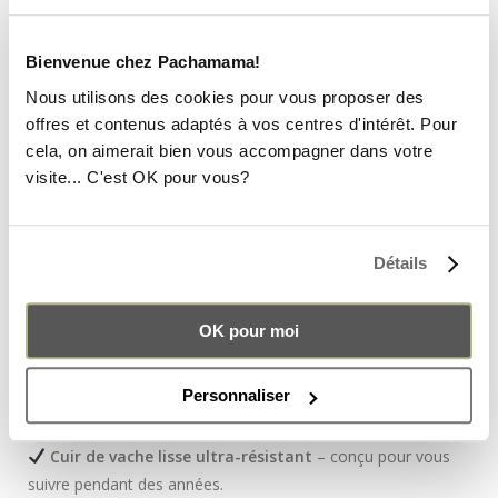
Bienvenue chez Pachamama!
UN SAC À DOS ÉTHIQUE, UNIQUE ET
Nous utilisons des cookies pour vous proposer des
FAIT POUR DURER
offres et contenus adaptés à vos centres d'intérêt. Pour
cela, on aimerait bien vous accompagner dans votre
Un choix responsable, un style inimitable !
Chaque sac à
visite... C'est OK pour vous?
dos ALEX Cuir est confectionné à la main en Bolivie, dans un
atelier familial labellisé
Commerce Équitable
. Chaque pièce
est unique, façonnée avec passion et savoir-faire. Il faut
une
Détails
journée entière
pour donner vie à un seul sac !
OK pour moi
UNE QUALITÉ QUI TRAVERSE LE TEMPS
Chez Pachamama, nous sélectionnons les meilleures
Personnaliser
matières pour vous offrir un sac d’exception :
Cuir de vache lisse ultra-résistant
– conçu pour vous
suivre pendant des années.