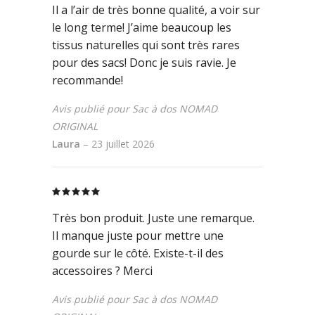
Il a l’air de très bonne qualité, a voir sur
le long terme! J’aime beaucoup les
tissus naturelles qui sont très rares
pour des sacs! Donc je suis ravie. Je
recommande!
Avis publié pour Sac à dos NOMAD
ORIGINAL
Laura
–
23 juillet 2026
Rated
5
out
of 5
Très bon produit. Juste une remarque.
Il manque juste pour mettre une
gourde sur le côté. Existe-t-il des
accessoires ? Merci
Avis publié pour Sac à dos NOMAD