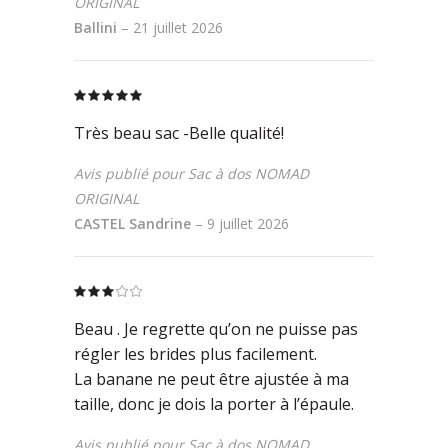
ORIGINAL
Ballini
–
21 juillet 2026
Rated
5
out
of 5
Très beau sac -Belle qualité!
Avis publié pour Sac à dos NOMAD
ORIGINAL
CASTEL Sandrine
–
9 juillet 2026
Rated
3
out
Beau . Je regrette qu’on ne puisse pas
of
5
régler les brides plus facilement.
La banane ne peut être ajustée à ma
taille, donc je dois la porter à l’épaule.
Avis publié pour Sac à dos NOMAD