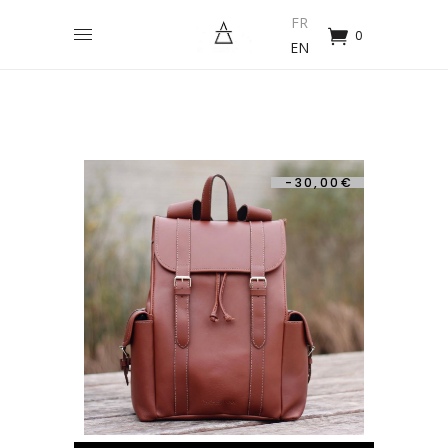
FR
0
EN
-
30,00
€