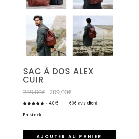
SAC À DOS ALEX
CUIR
Le
Le
239,00
€
209,00
€
prix
prix
-
4.8/5
initial
606
actuel
avis client
Noté
606
4.7986798679868
était :
est :
sur 5
En stock
239,00€.
209,00€.
basé
sur
notations
client
AJOUTER AU PANIER