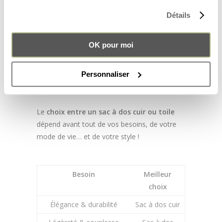
Détails
OK pour moi
6. VERDICT : CUIR OU TOILE
Personnaliser
POUR UN USAGE QUOTIDIEN
?
Le
choix entre un sac à dos cuir ou toile
dépend avant tout de vos besoins, de votre
mode de vie… et de votre style !
Besoin
Meilleur
choix
Élégance & durabilité
Sac à dos cuir