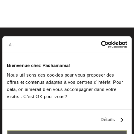
SACS À DOS PACHAMAMA
Sac à dos urbain
Bienvenue chez Pachamama!
Sac à dos vintage
Nous utilisons des cookies pour vous proposer des
Fabrication artisanale
offres et contenus adaptés à vos centres d'intérêt. Pour
Savoir-faire ancestral
cela, on aimerait bien vous accompagner dans votre
visite... C'est OK pour vous?
QUI SOMMES-NOUS
Notre mission
Détails
L’histoire
Contactez-nous