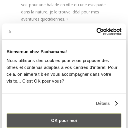
soit pour une balade en ville ou une escapade
dans la nature, je le trouve idéal pour mes
aventures quotidiennes. »
« trois modèles qui allient la qualité du fait
main, l’engagement du commerce équitable
et un design pratique et urbain. En conclusion,
Des produits artisanaux, responsables et qui
Bienvenue chez Pachamama!
nous font voyager. »
Nous utilisons des cookies pour vous proposer des
Retrouvez l’intégralité de l’article sur le blog Le
offres et contenus adaptés à vos centres d'intérêt. Pour
cela, on aimerait bien vous accompagner dans votre
barboteur
>>
visite... C'est OK pour vous?
VOUS SOUHAITEZ EN APPRENDRE
DAVANTAGE SUR LE PROJET
PACHAMAMA ?
Détails
Chez
Pachamama
, nous avons pour ambition
OK pour moi
de développer un projet durable. En effet,