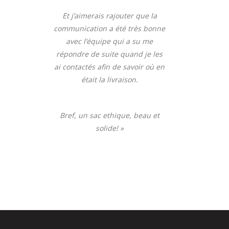
Et j’aimerais rajouter que la
communication a été très bonne
avec l’équipe qui a su me
répondre de suite quand je les
ai contactés afin de savoir où en
était la livraison.
Bref, un sac ethique, beau et
solide! »