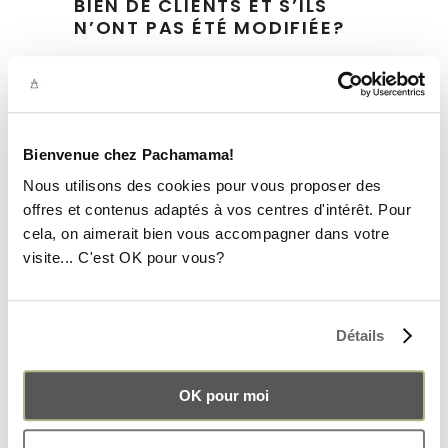
BIEN DE CLIENTS ET S’ILS
N’ONT PAS ÉTÉ MODIFIÉE?
Depuis la création de Pachamama, nous
souhaitons construire notre projet de façon
réfléchie et toujours en concertation avec
vous. Ainsi, notre
transparence
et la
Bienvenue chez Pachamama!
confiance
que vous placez en nous sont les
Nous utilisons des cookies pour vous proposer des
seuls éléments qui vous assurent de la
offres et contenus adaptés à vos centres d'intérêt. Pour
véracité des avis clients ! On vous donne donc
cela, on aimerait bien vous accompagner dans votre
notre parole
visite... C'est OK pour vous?
Détails
OK pour moi