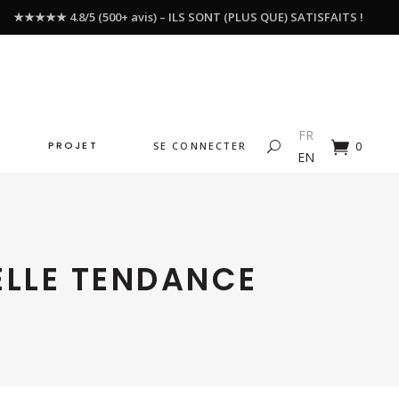
★★★★★ 4.8/5 (500+ avis) – ILS SONT (PLUS QUE) SATISFAITS !
FR
PROJET
SE CONNECTER
0
EN
ELLE TENDANCE