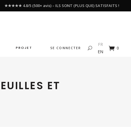
★★★★★ 4.8/5 (500+ avis) – ILS SONT (PLUS QUE) SATISFAITS !
FR
PROJET
SE CONNECTER
0
EN
EUILLES ET