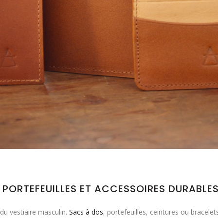
PORTEFEUILLES ET ACCESSOIRES DURABLES
u vestiaire masculin.
Sacs à dos
, portefeuilles, ceintures ou bracele