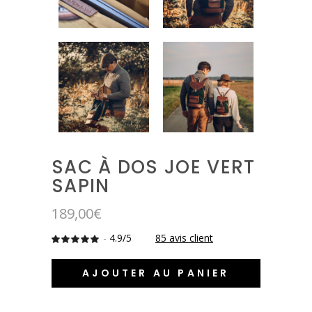
SAC À DOS JOE VERT
SAPIN
189,00
€
-
4.9/5
85
avis client
Noté
85
4.8705882352941
sur 5
basé
AJOUTER AU PANIER
sur
notations
client