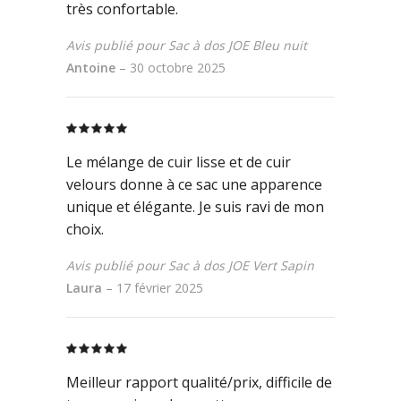
très confortable.
Avis publié pour Sac à dos JOE Bleu nuit
Antoine
–
30 octobre 2025
Rated
5
out
of 5
Le mélange de cuir lisse et de cuir
velours donne à ce sac une apparence
unique et élégante. Je suis ravi de mon
choix.
Avis publié pour Sac à dos JOE Vert Sapin
Laura
–
17 février 2025
Rated
5
out
of 5
Meilleur rapport qualité/prix, difficile de