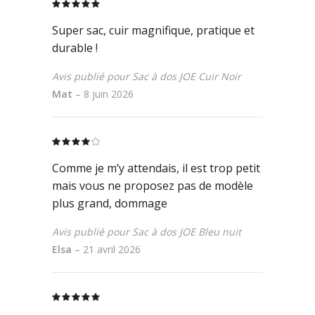
Rated
5
out
of 5
Super sac, cuir magnifique, pratique et
durable !
Avis publié pour Sac à dos JOE Cuir Noir
Mat
–
8 juin 2026
Rated
4
out
Comme je m’y attendais, il est trop petit
of 5
mais vous ne proposez pas de modèle
plus grand, dommage
Avis publié pour Sac à dos JOE Bleu nuit
Elsa
–
21 avril 2026
Rated
5
out
of 5