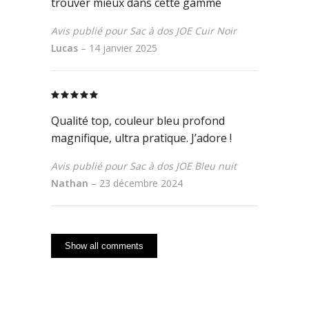
trouver mieux dans cette gamme
Avis publié pour Sac à dos JOE Cuir Noir
Lucas
–
14 janvier 2025
Rated
5
out
of 5
Qualité top, couleur bleu profond
magnifique, ultra pratique. J’adore !
Avis publié pour Sac à dos JOE Bleu nuit
Nathan
–
23 décembre 2024
Show all comments