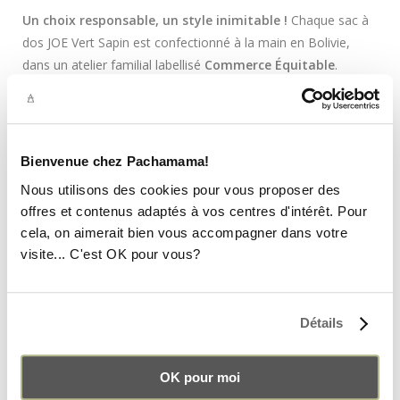
Un choix responsable, un style inimitable !
Chaque sac à
dos JOE Vert Sapin est confectionné à la main en Bolivie,
dans un atelier familial labellisé
Commerce Équitable
.
Chaque pièce est unique, façonnée avec passion et savoir-
faire. Il faut
une journée entière
pour donner vie à un seul
sac !
Bienvenue chez Pachamama!
UNE QUALITÉ QUI TRAVERSE LE TEMPS
Nous utilisons des cookies pour vous proposer des
offres et contenus adaptés à vos centres d'intérêt. Pour
Chez Pachamama, nous sélectionnons les meilleures
cela, on aimerait bien vous accompagner dans votre
matières pour vous offrir un sac d’exception :
visite... C'est OK pour vous?
Cuir de vache lisse ultra-résistant
– conçu pour vous
suivre pendant des années.
Cuir de vache velours robuste et soyeux
– une touche
Détails
de couleur et d’élégance.
Aguayo, tissu traditionnel bolivien
– une touche
OK pour moi
d’authenticité et de caractère.