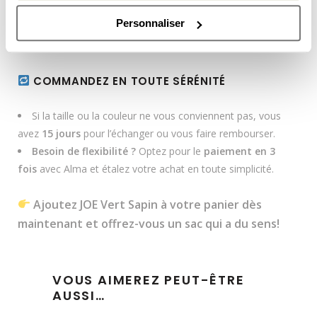
Finitions soignées à la main
– chaque détail compte.
Personnaliser
Chaque sac est unique !
De légères variations dans la
texture du cuir lui confèrent un charme exclusif.
COMMANDEZ EN TOUTE SÉRÉNITÉ
Si la taille ou la couleur ne vous conviennent pas, vous
avez
15 jours
pour l’échanger ou vous faire rembourser.
Besoin de flexibilité ?
Optez pour le
paiement en 3
fois
avec Alma et étalez votre achat en toute simplicité.
Ajoutez JOE Vert Sapin à votre panier dès
maintenant et offrez-vous un sac qui a du sens!
VOUS AIMEREZ PEUT-ÊTRE
AUSSI…