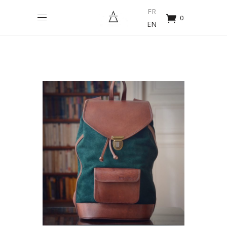
FR
0
EN