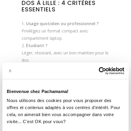
DOS À LILLE : 4 CRITÈRES
ESSENTIELS
Usage quotidien ou professionnel ?
Privilégiez un format compact avec
compartiment laptop.
Étudiant ?
Léger, résistant, avec un bon maintien pour le
dos.
Cycliste ou piéton ?
Optez pour un sac imperméable avec des
sangles ajustables.
Voyageur du week-end ?
Bienvenue chez Pachamama!
Choisissez un modèle polyvalent type
sac
Nous utilisons des cookies pour vous proposer des
weekend
ou sac à dos extensible.
offres et contenus adaptés à vos centres d'intérêt. Pour
cela, on aimerait bien vous accompagner dans votre
Astuce : Pensez à la durabilité ! Un bon sac
visite... C'est OK pour vous?
bien choisi vous accompagnera plusieurs
années.