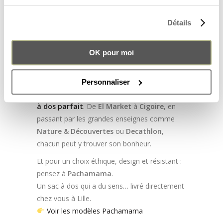
CONCLUSION – LE SAC À
Détails
DOS IDÉAL VOUS ATTEND À
LILLE
OK pour moi
Que vous soyez étudiant en mobilité, citadin
branché ou amateur de produits durables,
Personnaliser
Lille regorge d’adresses pour trouver le
sac
à dos parfait
. De
El Market
à
Cigoire
, en
passant par les grandes enseignes comme
Nature & Découvertes
ou
Decathlon
,
chacun peut y trouver son bonheur.
Et pour un choix éthique, design et résistant :
pensez à
Pachamama
.
Un sac à dos qui a du sens… livré directement
chez vous à Lille.
Voir les modèles Pachamama