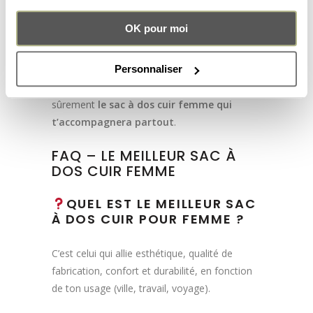
sont tous ces critères réunis qui feront de ton
futur sac un vrai coup de cœur.
OK pour moi
Et si tu veux une pièce qui a du sens, autant
Personnaliser
par sa conception que par son style, explore
les modèles Pachamama. Tu y trouveras
sûrement
le sac à dos cuir femme qui
t’accompagnera partout
.
FAQ – LE MEILLEUR SAC À
DOS CUIR FEMME
QUEL EST LE MEILLEUR SAC
À DOS CUIR POUR FEMME ?
C’est celui qui allie esthétique, qualité de
fabrication, confort et durabilité, en fonction
de ton usage (ville, travail, voyage).