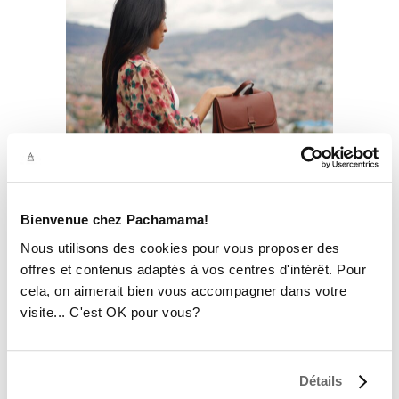
Bienvenue chez Pachamama!
Nous utilisons des cookies pour vous proposer des
5. CONCLUSION : À CHAQUE
offres et contenus adaptés à vos centres d'intérêt. Pour
FEMME SON MEILLEUR SAC
cela, on aimerait bien vous accompagner dans votre
visite... C'est OK pour vous?
Il n’existe pas un seul “meilleur sac à dos cuir
femme”, mais celui qui
répond le mieux à
ton style de vie et à tes exigences
.
Détails
Esthétique, confort, éthique, durabilité… ce