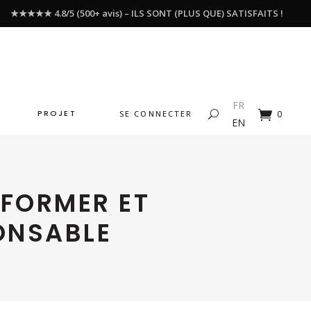
★★★★★ 4.8/5 (500+ avis) – ILS SONT (PLUS QUE) SATISFAITS !
FR
PROJET
SE CONNECTER
0
EN
NFORMER ET
ONSABLE