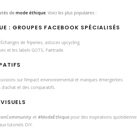
tés de
mode éthique
. Voici les plus populaires :
UE : GROUPES FACEBOOK SPÉCIALISÉS
Échanges de friperies, astuces upcycling.
es et les labels GOTS, Fairtrade.
PATIFS
cussions sur l’impact environnemental et marques émergentes.
s d’achat et des comparatifs.
 VISUELS
hionCommunity
et
#ModeÉthique
pour des inspirations quotidienne
aux tutoriels DIY.