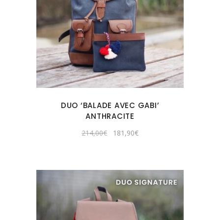
DUO ‘BALADE AVEC GABI’
ANTHRACITE
Le
Le
214,00
€
181,90
€
prix
prix
initial
actuel
était :
est :
214,00€.
181,90€.