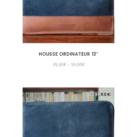
HOUSSE ORDINATEUR 13″
39,00
€
–
59,00
€
-
32,50
€