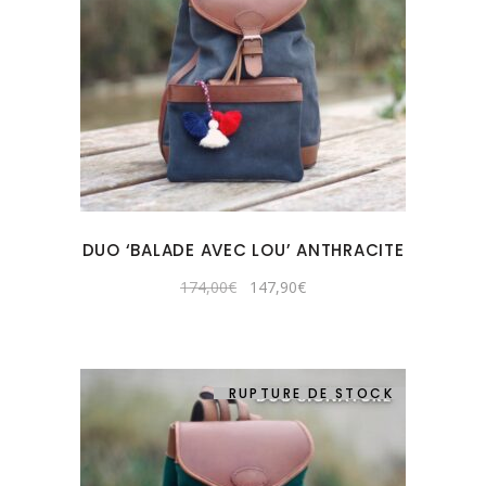
DUO ‘BALADE AVEC LOU’ ANTHRACITE
Le
Le
174,00
€
147,90
€
prix
prix
initial
actuel
était :
est :
174,00€.
147,90€.
RUPTURE DE STOCK