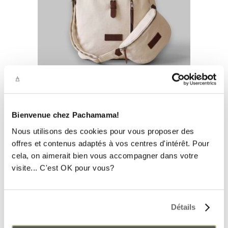
DUO NOMAD ORIGINAL — CREAM 20L
Bienvenue chez Pachamama!
Le
Le
168,00
€
151,20
€
prix
prix
Nous utilisons des cookies pour vous proposer des
initial
actuel
était :
est :
offres et contenus adaptés à vos centres d'intérêt. Pour
168,00€.
151,20€.
cela, on aimerait bien vous accompagner dans votre
visite... C'est OK pour vous?
RUPTURE DE STOCK
Détails