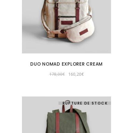
DUO NOMAD EXPLORER CREAM
Le
Le
178,00
€
160,20
€
prix
prix
initial
actuel
était :
est :
178,00€.
160,20€.
RUPTURE DE STOCK