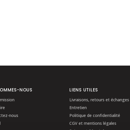
SOMMES-NOUS
LIENS UTILES
mission
Livraisons, retours et échanges
ire
Entretien
ctez-nous
Politique de confidentialité
l
CGV et mentions légales