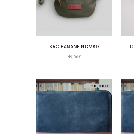
SAC BANANE NOMAD
C
49,00
€
-
20,00
€