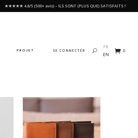
★★★★★ 4.8/5 (500+ avis) – ILS SONT (PLUS QUE) SATISFAITS !
FR
PROJET
SE CONNECTER
0
EN