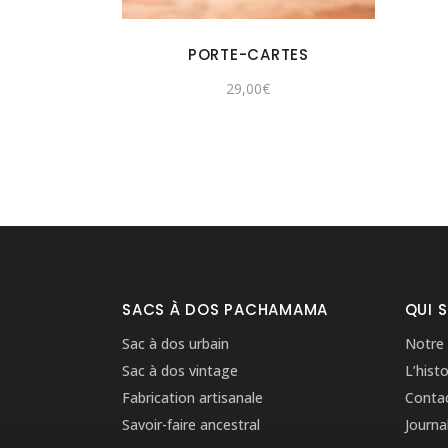
PORTE-CARTES
29,00
€
SACS À DOS PACHAMAMA
QUI 
Sac à dos urbain
Notre 
Sac à dos vintage
L’histo
Fabrication artisanale
Conta
Savoir-faire ancestral
Journa