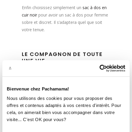
Enfin choisissez simplement un
sac à dos en
cuir noir
pour avoir un sac à dos pour femme
sobre et discret. Il s’adaptera quel que soit
votre tenue.
LE COMPAGNON DE TOUTE
UNE VIE
On apprécie le sac à dos femme en cuir car
c’est un accessoire que l’on gardera
Bienvenue chez Pachamama!
longtemps dans sa garde-robe. En effet, le
cuir est une matière robuste qui se patine et
Nous utilisons des cookies pour vous proposer des
se bonifie avec le temps. Quand vous achetez
offres et contenus adaptés à vos centres d'intérêt. Pour
un sac à dos en cuir, vous acheter une pièce
cela, on aimerait bien vous accompagner dans votre
qui vous accompagnera de nombreuses
visite... C'est OK pour vous?
années !