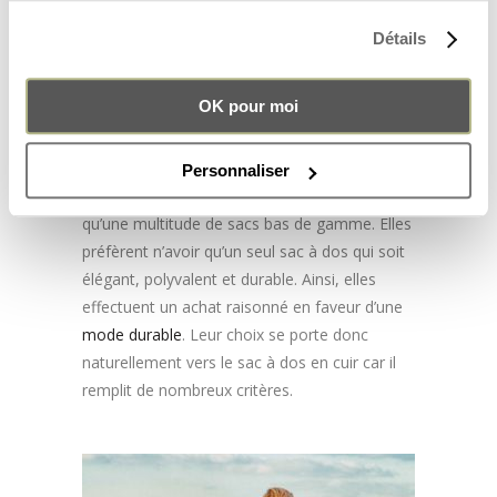
A une époque où les gens cherchent à donner
Détails
plus de sens dans leur achat et à avoir une
consommation plus réfléchie, cet argument
prend alors tout son sens. Il explique en partie
OK pour moi
le succès du sac à dos femme cuir.
De nos jours, de nombreuses femmes
Personnaliser
préfèrent avoir un sac de bonne qualité plutôt
qu’une multitude de sacs bas de gamme. Elles
préfèrent n’avoir qu’un seul sac à dos qui soit
élégant, polyvalent et durable. Ainsi, elles
effectuent un achat raisonné en faveur d’une
mode durable
. Leur choix se porte donc
naturellement vers le sac à dos en cuir car il
remplit de nombreux critères.